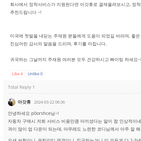
회사에서 정착서비스가 지원된다면 아갓휴로 결재올려보시고, 정
추천드립니다 ~!
미국에 첫발을 내딛는 주재원 분들에게 도움이 되었길 바라며, 좋
진심어린 감사의 말씀을 드리며, 후기를 마칩니다.
귀국하는 그날까지 주재원 여러분 모두 건강하시고 빠이팅 하세요~
Like
4
Unlike
0
Total Reply
1
아갓휴
2024-03-22 06:36
안녕하세요 p0orshce님~!
자동차 구매시 저희 서비스 비용만큼 아끼셨다는 말이 참 인상적이네요
격이 많이 업 다운이 되는데, 아무래도 노련한 코디님께서 아주 잘 
요새 보험이니, 유틸리티 연결이니, 집구하는거니 이 모든게 다 2-