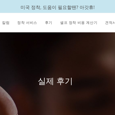
미국 정착, 도움이 필요할땐? 아갓휴!
칼럼
정착 서비스
후기
셀프 정착 비용 계산기
견적서
실제 후기