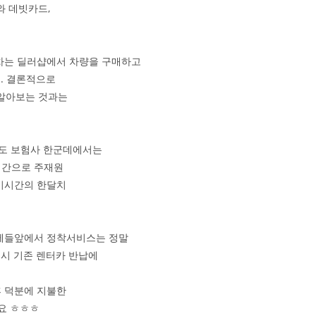
 데빗카드,
신차는 딜러샵에서 차량을 구매하고
. 결론적으로
 알아보는 것과는
에도 보험사 한군데에서는
시간으로 주재원
미시간의 한달치
 문제들앞에서 정착서비스는 정말
매시 기존 렌터카 반납에
휴 덕분에 지불한
요 ㅎㅎㅎ