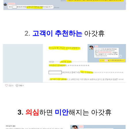
2.
고객이 추천하는
아갓휴
3.
의심
하면
미안
해지는
아갓휴